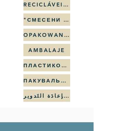
RECICLÁVEIS DE USO MISTO
"СМЕСЕНИ ОТПАДЪЦИ ЗА РЕЦИКЛИРАНЕ"
OPAKOWANIA PMK
AMBALAJE
ПЛАСТИКОВЫЕ, МЕТАЛЛИЧЕСКИЕ, КАРТОННЫЕ УПАКОВКИ
ПАКУВАЛЬНІ ВІДХОДИ ВТОРИННОГО ВИКОРИСТАННЯ
مَواد بلاستيكيّة قابِلة لإعادَة التَدوير