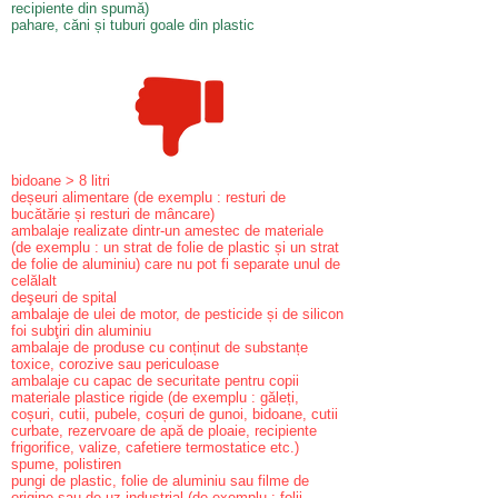
recipiente din spumă)
pahare, căni și tuburi goale din plastic
bidoane > 8 litri
deșeuri alimentare (de exemplu : resturi de
bucătărie și resturi de mâncare)
ambalaje realizate dintr-un amestec de materiale
(de exemplu : un strat de folie de plastic și un strat
de folie de aluminiu) care nu pot fi separate unul de
celălalt
deşeuri de spital
ambalaje de ulei de motor, de pesticide și de silicon
foi subţiri din aluminiu
ambalaje de produse cu conținut de substanțe
toxice, corozive sau periculoase
ambalaje cu capac de securitate pentru copii
materiale plastice rigide (de exemplu : găleți,
coșuri, cutii, pubele, coșuri de gunoi, bidoane, cutii
curbate, rezervoare de apă de ploaie, recipiente
frigorifice, valize, cafetiere termostatice etc.)
spume, polistiren
pungi de plastic, folie de aluminiu sau filme de
origine sau de uz industrial (de exemplu : folii