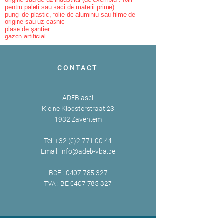
pentru paleți sau saci de materii prime)
pungi de plastic, folie de aluminiu sau filme de
origine sau uz casnic
plase de şantier
gazon artificial
CONTACT
ADEB asbl
Kleine Kloosterstraat 23
1932 Zaventem
Tel:
+32 (0)2 771 00 44
Email:
info@adeb-vba.be
BCE :
0407 785 327
TVA : BE
0407 785 327