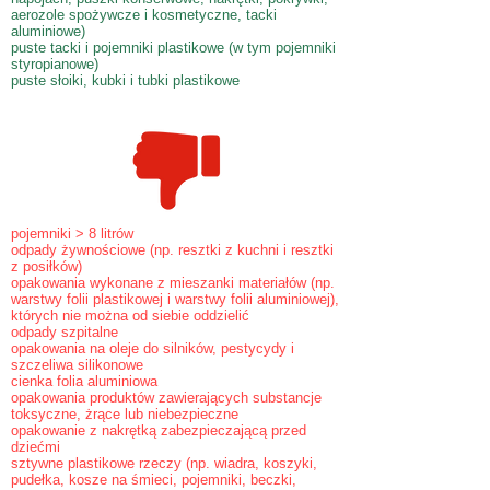
aerozole spożywcze i kosmetyczne, tacki
aluminiowe)
puste tacki i pojemniki plastikowe (w tym pojemniki
styropianowe)
puste słoiki, kubki i tubki plastikowe
pojemniki > 8 litrów
odpady żywnościowe (np. resztki z kuchni i resztki
z posiłków)
opakowania wykonane z mieszanki materiałów (np.
warstwy folii plastikowej i warstwy folii aluminiowej),
których nie można od siebie oddzielić
odpady szpitalne
opakowania na oleje do silników, pestycydy i
szczeliwa silikonowe
cienka folia aluminiowa
opakowania produktów zawierających substancje
toksyczne, żrące lub niebezpieczne
opakowanie z nakrętką zabezpieczającą przed
dziećmi
sztywne plastikowe rzeczy (np. wiadra, koszyki,
pudełka, kosze na śmieci, pojemniki, beczki,