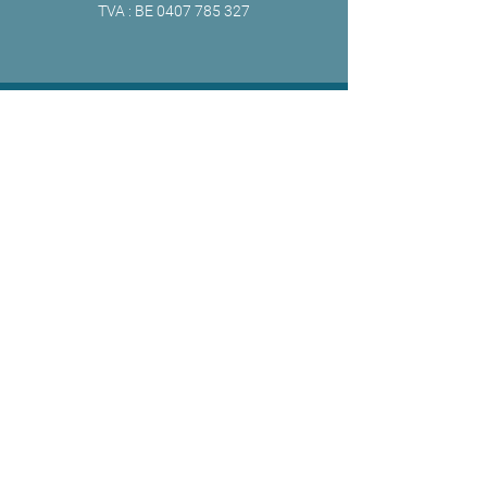
TVA : BE
0407 785 327
ONLINE
Facebook
X
LinkedIn
Instagram
Youtube
Extranet