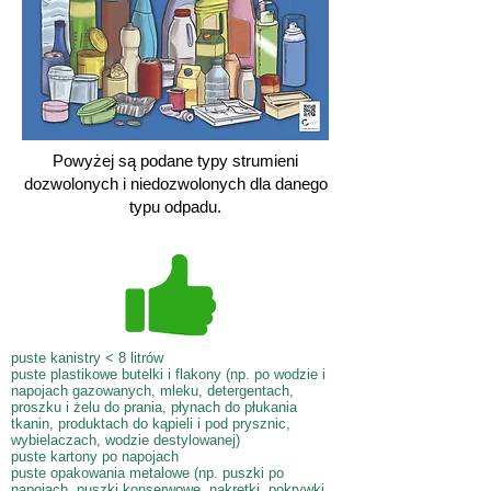
Powyżej są podane typy strumieni
dozwolonych i niedozwolonych dla danego
typu odpadu.
puste kanistry < 8 litrów
puste plastikowe butelki i flakony (np. po wodzie i
napojach gazowanych, mleku, detergentach,
proszku i żelu do prania, płynach do płukania
tkanin, produktach do kąpieli i pod prysznic,
wybielaczach, wodzie destylowanej)
puste kartony po napojach
puste opakowania metalowe (np. puszki po
napojach, puszki konserwowe, nakrętki, pokrywki,