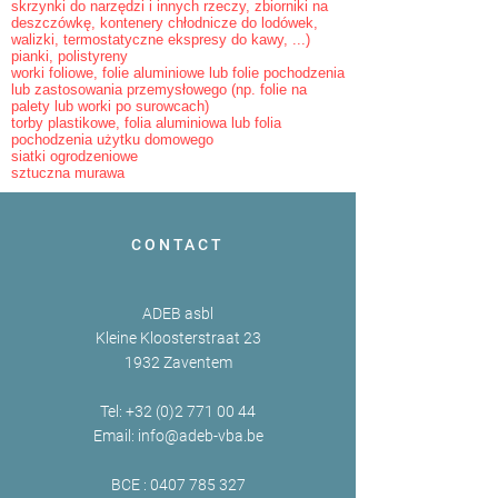
skrzynki do narzędzi i innych rzeczy, zbiorniki na
deszczówkę, kontenery chłodnicze do lodówek,
walizki, termostatyczne ekspresy do kawy, ...)
pianki, polistyreny
worki foliowe, folie aluminiowe lub folie pochodzenia
lub zastosowania przemysłowego (np. folie na
palety lub worki po surowcach)
torby plastikowe, folia aluminiowa lub folia
pochodzenia użytku domowego
siatki ogrodzeniowe
sztuczna murawa
CONTACT
ADEB asbl
Kleine Kloosterstraat 23
1932 Zaventem
Tel:
+32 (0)2 771 00 44
Email:
info@adeb-vba.be
BCE :
0407 785 327