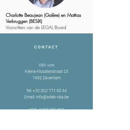
Charlotte Beaujean (Galère) en Mattias
Verbruggen (BESIX)
Voorzitters van de LEGAL Board
CONTACT
VBA vzw
Kleine Kloosterstraat 23
1932 Zaventem
Tel:
+32 (0)2 771 00 44
Email:
info@adeb-vba.be
KBO :
0407 785 327
BTW : BE
0407 785 327