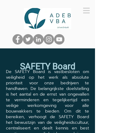
SAFETY Board
De SAFETY Board is vastbesloten om
veiligheid op het werk als absolute
prioriteit voor onze bedrijven te
handhaven. De belangrijkste doelstelling
is het aantal en de ernst van ongevallen
te verminderen en tegelijkertijd een
veilige werkomgeving voor alle
bouwvakkers te bieden. Om dit te
bereiken, verhoogt de SAFETY Board
het bewustzijn van de veiligheidscultuur,
centraliseert en deelt kennis en best