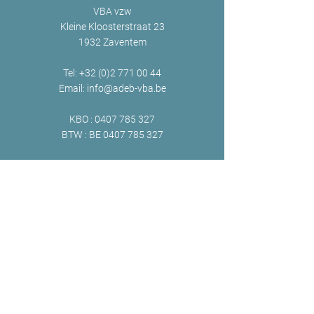
VBA vzw
Kleine Kloosterstraat 23
1932 Zaventem
Tel:
+32 (0)2 771 00 44
Email:
info@adeb-vba.be
KBO :
0407 785 327
BTW : BE
0407 785 327
ONLINE