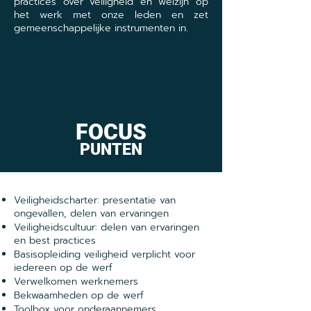
practices over veiligheid en welzijn op
het werk met onze leden en zet
gemeenschappelijke instrumenten in.
FOCUS
PUNTEN
Veiligheidscharter: presentatie van
ongevallen, delen van ervaringen
Veiligheidscultuur: delen van ervaringen
en best practices
Basisopleiding veiligheid verplicht voor
iedereen op de werf
Verwelkomen werknemers
Bekwaamheden op de werf
Toolbox voor onderaannemers