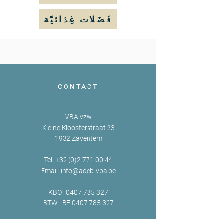
فَضَلات غِذائيّة
CONTACT
VBA vzw
Kleine Kloosterstraat 23
1932 Zaventem
Tel:
+32 (0)2 771 00 44
Email:
info@adeb-vba.be
KBO :
0407 785 327
BTW : BE
0407 785 327