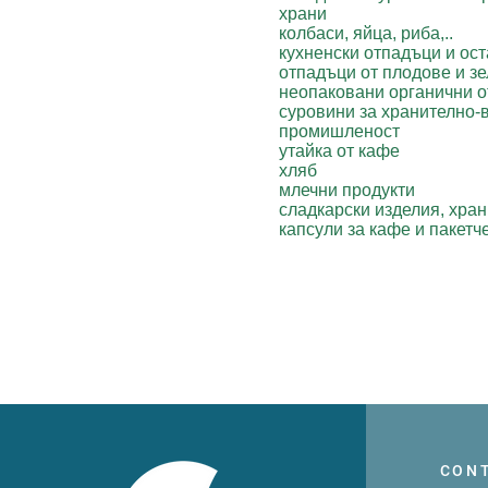
храни
колбаси, яйца, риба,..
кухненски отпадъци и ост
отпадъци от плодове и з
неопаковани органични 
суровини за хранително-
промишленост
утайка от кафе
хляб
млечни продукти
сладкарски изделия, хра
капсули за кафе и пакетч
CON