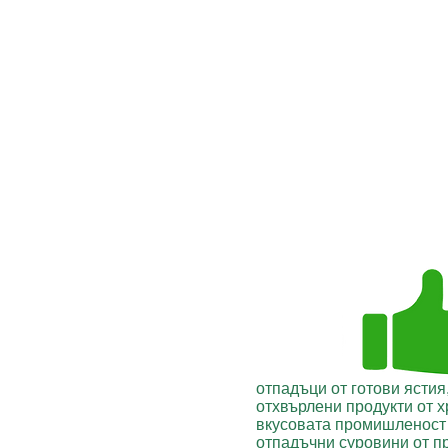
отпадъци от готови ястия
отхвърлени продукти от х
вкусовата промишленост
отпадъчни суровини от п