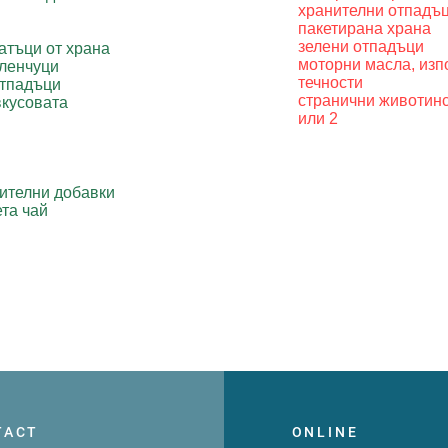
хранителни отпадъц
пакетирана храна
зелени отпадъци
атъци от храна
моторни масла, изп
еленчуци
течности
отпадъци
странични животинс
вкусовата
или 2
нителни добавки
ета чай
TACT
ONLINE