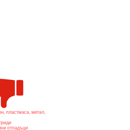
он, пластмаса, метал,
триди
лни отпадъци