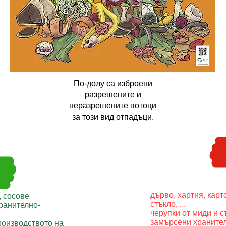
По-долу са изброени
разрешените и
неразрешените потоци
за този вид отпадъци.
дърво, хартия, карт
, сосове
стъкло, ...
ранително-
черупки от миди и с
замърсени храните
роизводството на