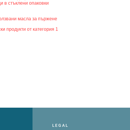
и в стъклени опаковки
олзвани масла за пържене
ки продукти от категория 1
LEGAL