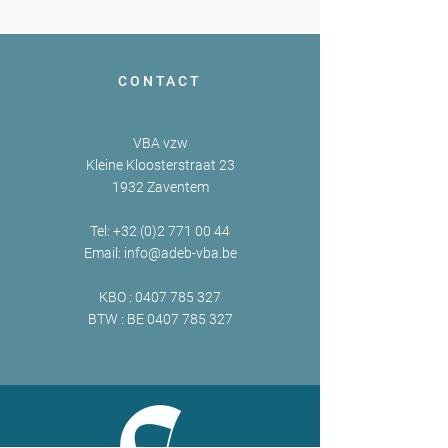
CONTACT
VBA vzw
Kleine Kloosterstraat 23
1932 Zaventem
Tel:
+32 (0)2 771 00 44
Email:
info@adeb-vba.be
KBO :
0407 785 327
BTW : BE
0407 785 327