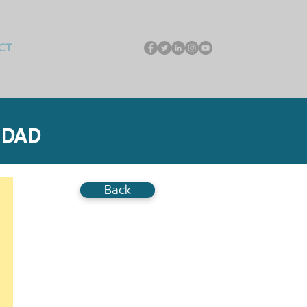
CT
IDAD
Back