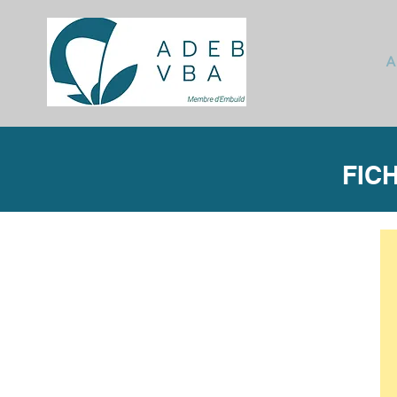
A
FIC