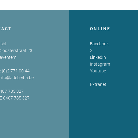
TACT
ONLINE
sbl
Facebook
Kloosterstraat 23
X
Zaventem
LinkedIn
Instagram
2 (0)2 771 00 44
Youtube
info@adeb-vba.be
Extranet
0407 785 327
BE 0407 785 327