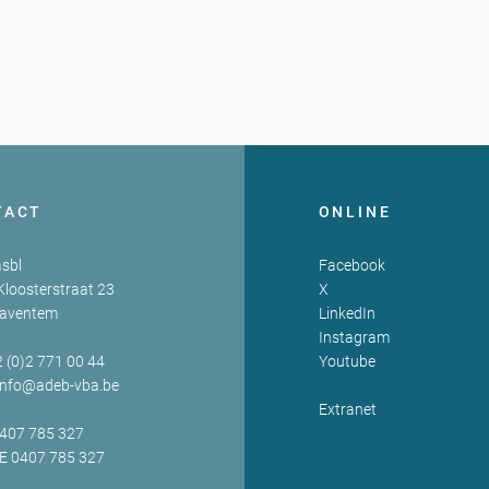
TACT
ONLINE
sbl
Facebook
Kloosterstraat 23
X
Zaventem
LinkedIn
Instagram
2 (0)2 771 00 44
Youtube
info@adeb-vba.be
Extranet
0407 785 327
BE 0407 785 327