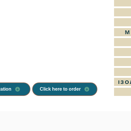
M
ІЗО
ration
Click here to order