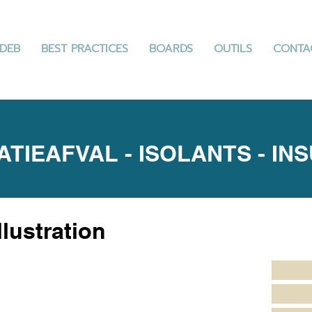
DEB
BEST PRACTICES
BOARDS
OUTILS
CONTA
LATIEAFVAL - ISOLANTS - IN
llustration