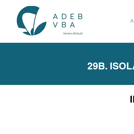
A
29B. ISO
I