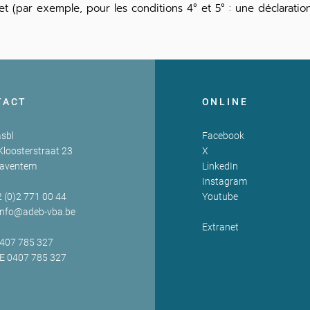
t (par exemple, pour les conditions 4° et 5° : une déclaration
TACT
ONLINE
sbl
Facebook
Kloosterstraat 23
X
Zaventem
LinkedIn
Instagram
2 (0)2 771 00 44
Youtube
info@adeb-vba.be
Extranet
0407 785 327
BE 0407 785 327