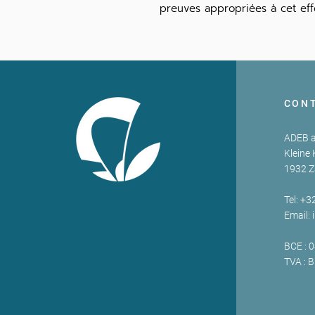
preuves appropriées à cet effe
CON
ADEB a
Kleine 
1932 
Tel: +3
Email:
BCE : 
TVA : 