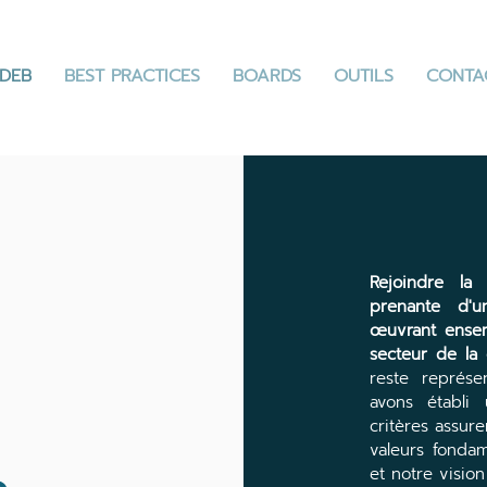
DEB
BEST PRACTICES
BOARDS
OUTILS
CONTA
Rejoindre la 
prenante d'
œuvrant ensemb
secteur de la 
reste représe
avons établi
critères assu
valeurs fonda
et notre vision