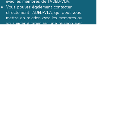
avec les membres de l'ADEB-VBA.
Vous pouvez également contacter
directement l'ADEB-VBA, qui peut vous
mettre en relation avec les membres ou
vous aider à organiser une réunion avec
plusieurs membres en même temps.
Quelle que soit l'approche que vous
choisissez, l'ADEB-VBA est prête à soutenir
votre vision !​
CONTACTEZ NOTRE LEGAL MANAGER
IRIS DEPOORTER