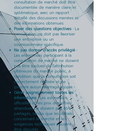
consultation de marché doit être
documentée de manière claire et
systématique, avec un rapport
détaillé des discussions menées et
des informations obtenues.
Poser des questions objectives :
La
consultation ne doit pas favoriser
une entreprise ou un
soumissionnaire spécifique.
Ne pas donner d'accès privilégié :
Les entreprises participant à la
consultation de marché ne doivent
pas être exclues de l'attribution
ultérieure du marché public, à
condition que la consultation soit
correctement réalisée et ne
procure aucun avantage injuste.
Gérer soigneusement toutes les
informations :
Les estimations
officielles et les prix des offres
attendues ne doivent pas être
partagés, tandis que les détails
concernant le marché et les
exigences techniques peuvent
être discutés.