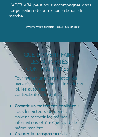
L’ADEB-VBA peut vous accompagner dans
l’organisation de votre consultation de
marché.
CONTACTEZ NOTRE LEGAL MANAGER
QUE DOIVENT FAIRE
LES AUTORITÉS
CONTRACTANTES?
Pour mener une consultation de
marché correcte sans enfreindre la
loi, les autorités
contractantes doivent :
Garantir un traitement égalitaire :
Tous les acteurs du marché
doivent recevoir les mêmes
informations et être traités de la
même manière.
Assurer la transparence :
La