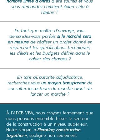
nombre limité d’offres
a été soumis et vous
vous demandez comment éviter cela à
l’avenir ?
En tant que maître d’ouvrage, vous
demandez-vous parfois
si le marché sera
en mesure
de réaliser un projet donné en
respectant les spécifications techniques,
les délais et les budgets définis dans le
cahier des charges ?
En tant qu'autorité adjudicatrice,
recherchez-vous
un moyen transparent
de
consulter les acteurs du marché avant de
lancer un marché ?
À l’ADEB-VBA, nous croyons fermement que
nous pouvons ensemble hisser le secteur
de la construction à un niveau supérieur.
Notre slogan,
«
Elevating construction
together
»
, souligne non seulement