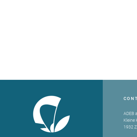
CON
ADEB a
Kleine 
1932 