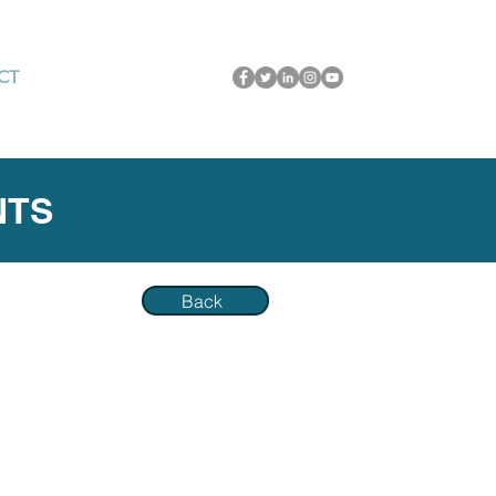
CT
NTS
Back