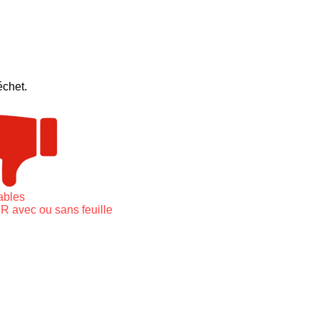
échet.
ables
 avec ou sans feuille