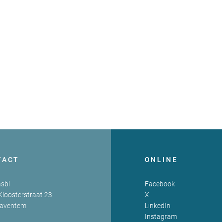
TACT
ONLINE
sbl
Facebook
Kloosterstraat 23
X
Zaventem
LinkedIn
Instagram