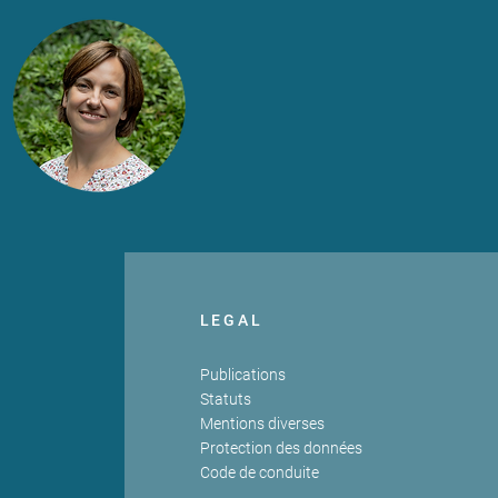
LEGAL
Publications
Statuts
Mentions diverses
Protection des données
Code de conduite