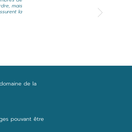
membres de
rdre, mais
ssurent la
 domaine de la
iges pouvant être