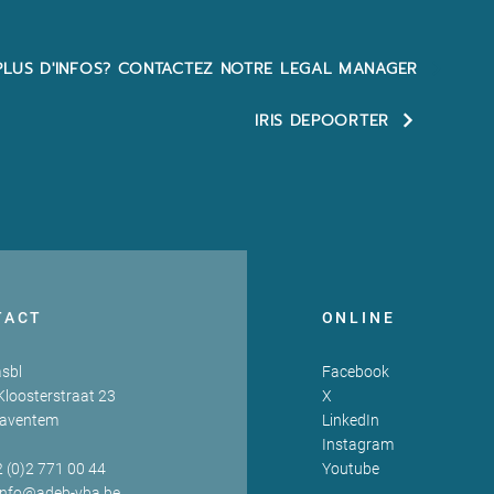
PLUS D'INFOS? CONTACTEZ NOTRE LEGAL MANAGER
IRIS DEPOORTER
TACT
ONLINE
sbl
Facebook
Kloosterstraat 23
X
Zaventem
LinkedIn
Instagram
2 (0)2 771 00 44
Youtube
info@adeb-vba.be