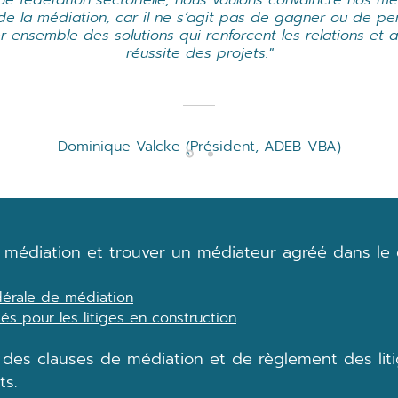
ue fédération sectorielle, nous voulons convaincre nos 
 de la médiation, car il ne s’agit pas de gagner ou de pe
r ensemble des solutions qui renforcent les relations et a
réussite des projets."
Dominique Valcke (Président, ADEB-VBA)
la médiation et trouver un médiateur agréé dans le
dérale de médiation
és pour les litiges en construction
 des clauses de médiation et de règlement des lit
ts.