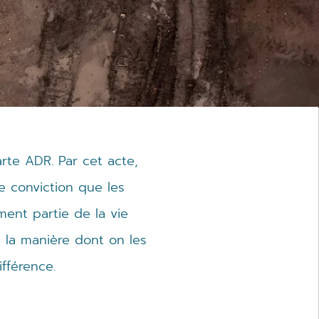
arte ADR. Par cet acte,
e conviction que les
ement partie de la vie
e la manière dont on les
ifférence.