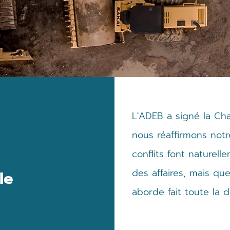
​L'ADEB a signé la Ch
nous réaffirmons notr
conflits font naturell
des affaires, mais qu
le
aborde fait toute la d