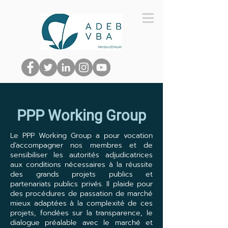
PPP Working Group
Le PPP Working Group a pour vocation
d’accompagner nos membres et de
sensibiliser les autorités adjudicatrices
aux conditions nécessaires à la réussite
des grands projets publics et
partenariats publics privés. Il plaide pour
des procédures de passation de marché
mieux adaptées à la complexité de ces
projets, fondées sur la transparence, le
dialogue préalable avec le marché et