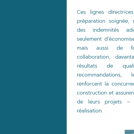
Ces lignes directric
préparation soignée, u
des indemnités ad
seulement d’économis
mais aussi de fav
collaboration, davan
résultats de qua
recommandations, 
renforcent la concurr
construction et assuren
de leurs projets –
réalisation.