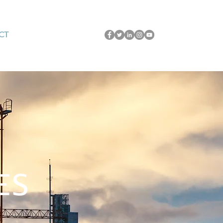
CT
ES