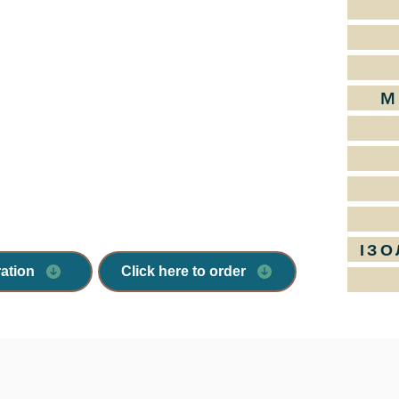
M
ІЗО
ration
Click here to order