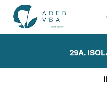
29A. ISO
I