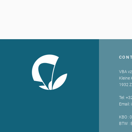
CON
VBA v
Kleine 
1932 
Tel: +3
Email:
KBO : 
BTW : 