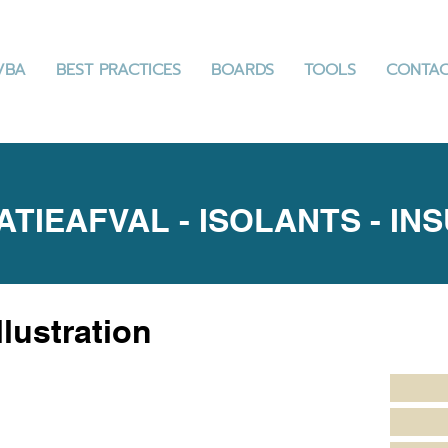
VBA
BEST PRACTICES
BOARDS
TOOLS
CONTA
LATIEAFVAL - ISOLANTS - IN
llustration