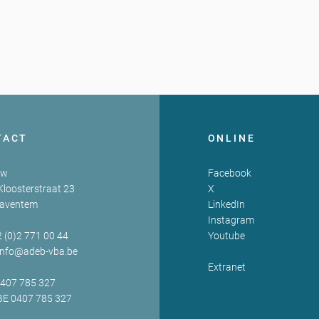
TACT
ONLINE
zw
Facebook
Kloosterstraat 23
X
Zaventem
LinkedIn
Instagram
2 (0)2 771 00 44
Youtube
info@adeb-vba.be
Extranet
0407 785 327
BE 0407 785 327