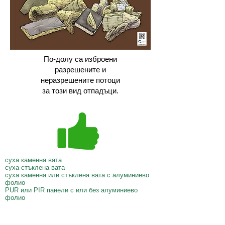
По-долу са изброени
разрешените и
неразрешените потоци
за този вид отпадъци.
суха каменна вата
суха стъклена вата
суха каменна или стъклена вата с алуминиево
фолио
PUR или PIR панели с или без алуминиево
фолио