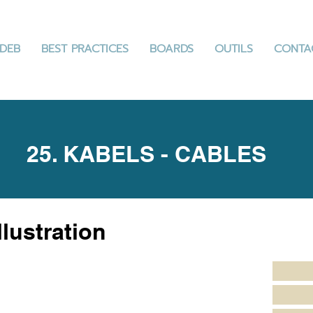
DEB
BEST PRACTICES
BOARDS
OUTILS
CONTA
25. KABELS - CABLES
llustration