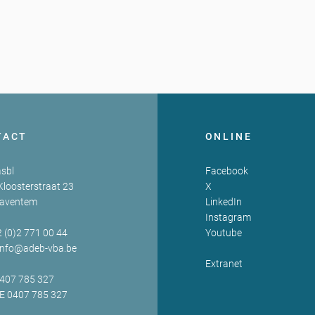
TACT
ONLINE
sbl
Facebook
Kloosterstraat 23
X
Zaventem
LinkedIn
Instagram
2 (0)2 771 00 44
Youtube
info@adeb-vba.be
Extranet
0407 785 327
BE 0407 785 327