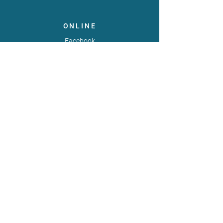
ONLINE
Facebook
X
LinkedIn
Instagram
Youtube
Extranet
LEGAL
Publicaties
Statuten
Gebruiksvoorwaarden
Gegevensbeschermingsbeleid
Gedragscode