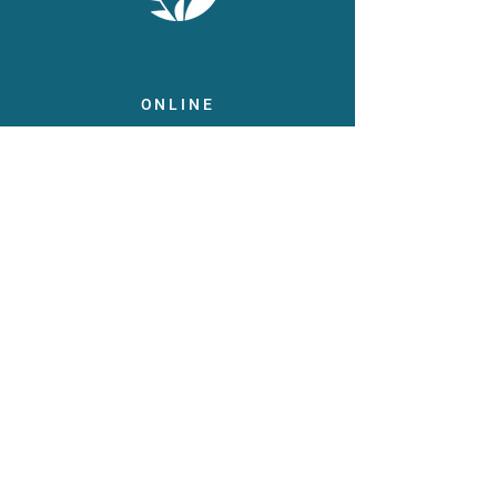
ONLINE
Facebook
X
LinkedIn
Instagram
Youtube
Extranet
LEGAL
Publicaties
Statuten
Gebruiksvoorwaarden
Gegevensbeschermingsbeleid
Gedragscode