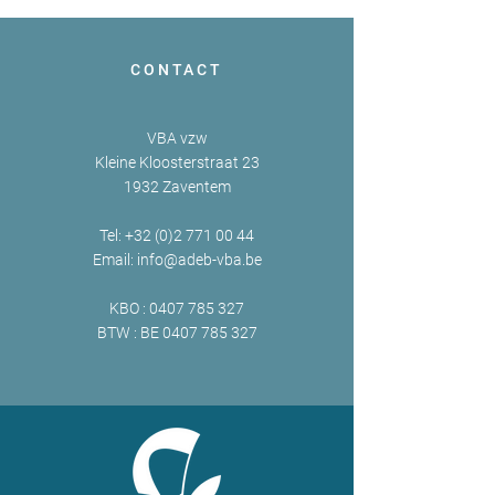
CONTACT
VBA vzw
Kleine Kloosterstraat 23
1932 Zaventem
Tel:
+32 (0)2 771 00 44
Email:
info@adeb-vba.be
KBO :
0407 785 327
BTW : BE
0407 785 327