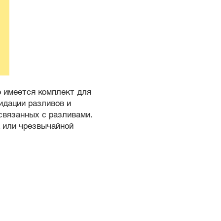
е имеется комплект для
идации разливов и
 связанных с разливами.
а или чрезвычайной