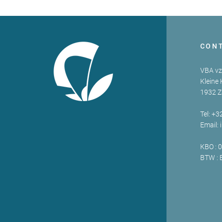
CON
VBA v
Kleine 
1932 
Tel: +3
Email:
KBO : 
BTW : 