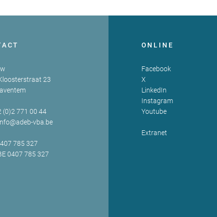
TACT
ONLINE
zw
Facebook
Kloosterstraat 23
X
Zaventem
LinkedIn
Instagram
2 (0)2 771 00 44
Youtube
info@adeb-vba.be
Extranet
0407 785 327
BE 0407 785 327