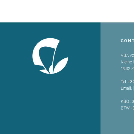
CON
VBA v
Kleine 
1932 
Tel: +3
Email:
KBO : 
BTW : 