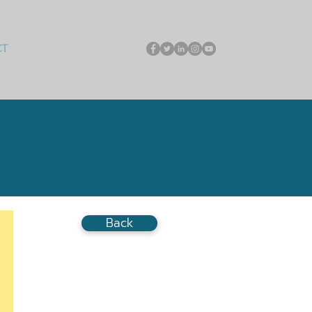
CT
Back