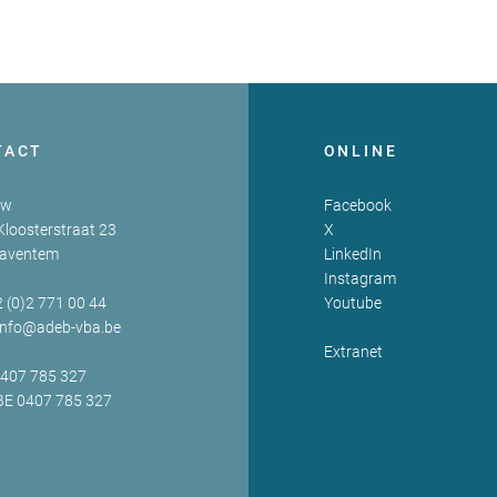
TACT
ONLINE
zw
Facebook
Kloosterstraat 23
X
Zaventem
LinkedIn
Instagram
2 (0)2 771 00 44
Youtube
info@adeb-vba.be
Extranet
0407 785 327
BE 0407 785 327