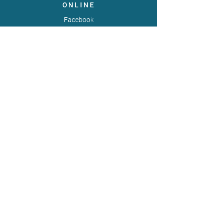
ONLINE
Facebook
X
LinkedIn
Instagram
Youtube
Extranet
LEGAL
Publicaties
Statuten
Gebruiksvoorwaarden
Gegevensbeschermingsbeleid
Gedragscode
Lid van