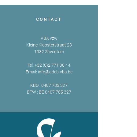
CONTACT
VBA vzw
Kleine Kloosterstraat 23
1932 Zaventem
Tel:
+32 (0)2 771 00 44
Email:
info@adeb-vba.be
KBO :
0407 785 327
BTW : BE
0407 785 327