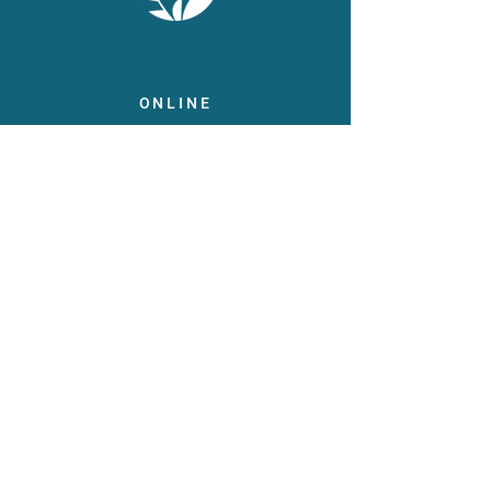
ONLINE
Facebook
X
LinkedIn
Instagram
Youtube
Extranet
LEGAL
Publicaties
Statuten
Gebruiksvoorwaarden
Gegevensbeschermingsbeleid
Gedragscode