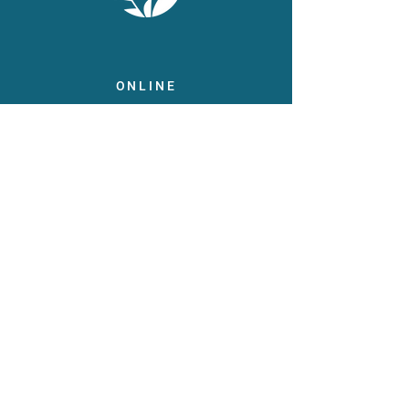
ONLINE
Facebook
X
LinkedIn
Instagram
Youtube
Extranet
LEGAL
Publicaties
Statuten
Gebruiksvoorwaarden
Gegevensbeschermingsbeleid
Gedragscode