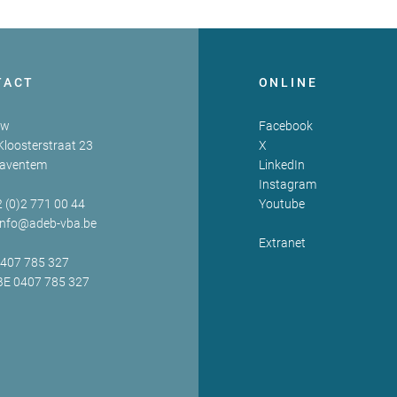
TACT
ONLINE
zw
Facebook
Kloosterstraat 23
X
Zaventem
LinkedIn
Instagram
2 (0)2 771 00 44
Youtube
info@adeb-vba.be
Extranet
0407 785 327
BE 0407 785 327