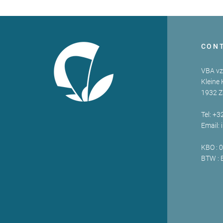
CON
VBA v
Kleine 
1932 
Tel: +3
Email:
KBO : 
BTW : 