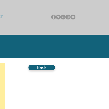
CT
Back