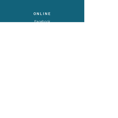
ONLINE
Facebook
X
LinkedIn
Instagram
Youtube
Extranet
LEGAL
Publicaties
Statuten
Gebruiksvoorwaarden
Gegevensbeschermingsbeleid
Gedragscode