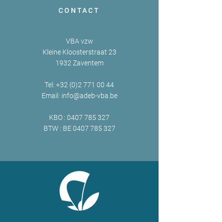
CONTACT
VBA vzw
Kleine Kloosterstraat 23
1932 Zaventem
Tel:
+32 (0)2 771 00 44
Email:
info@adeb-vba.be
KBO :
0407 785 327
BTW : BE
0407 785 327