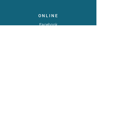
ONLINE
Facebook
X
LinkedIn
Instagram
Youtube
Extranet
LEGAL
Publicaties
Statuten
Gebruiksvoorwaarden
Gegevensbeschermingsbeleid
Gedragscode