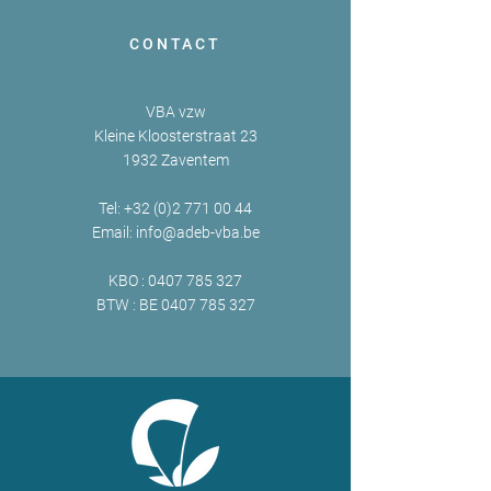
CONTACT
VBA vzw
Kleine Kloosterstraat 23
1932 Zaventem
Tel:
+32 (0)2 771 00 44
Email:
info@adeb-vba.be
KBO :
0407 785 327
BTW : BE
0407 785 327