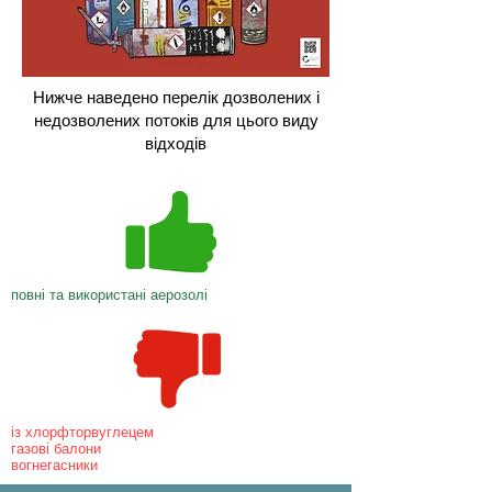
Нижче наведено перелік дозволених і
недозволених потоків для цього виду
відходів
повні та використані аерозолі
із хлорфторвуглецем
газові балони
вогнегасники