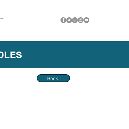
CT
OLES
Back