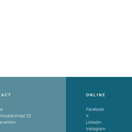
TACT
ONLINE
zw
Facebook
Kloosterstraat 23
X
Zaventem
LinkedIn
Instagram