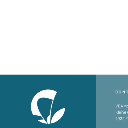
CON
VBA v
Kleine 
1932 