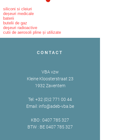
siliconi si cleiuri
deșeuri medicale
baterii
butelii de gaz
deşeuri radioactive
cutii de aerosoli pline și utilizate
CONTACT
VBA vzw
Kleine Kloosterstraat 23
1932 Zaventem
Tel:
+32 (0)2 771 00 44
Email:
info@adeb-vba.be
KBO :
0407 785 327
BTW : BE
0407 785 327