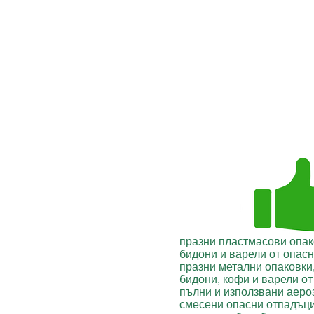
празни пластмасови опако
бидони и варели от опас
празни метални опаковки,
бидони, кофи и варели от
пълни и използвани аеро
смесени опасни отпадъц