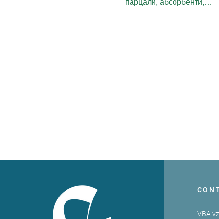
парцали, абсорбенти,…
CON
VBA v