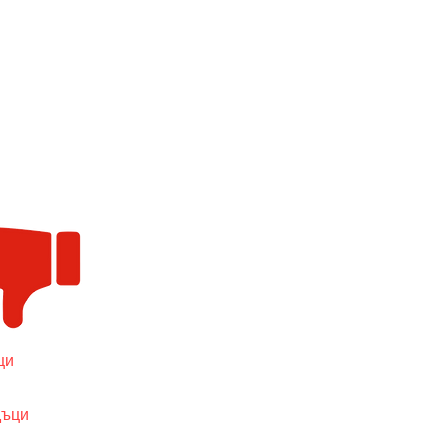
ци
дъци