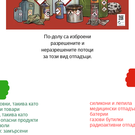
По-долу са изброени
разрешените и
неразрешените потоци
за този вид отпадъци.
силикони и лепила
вки, такива като
медицински отпадъ
ни товари
батерии
 такива като
газови бутилки
 опасни продукти
радиоактивни отпа
золи
и: замърсени