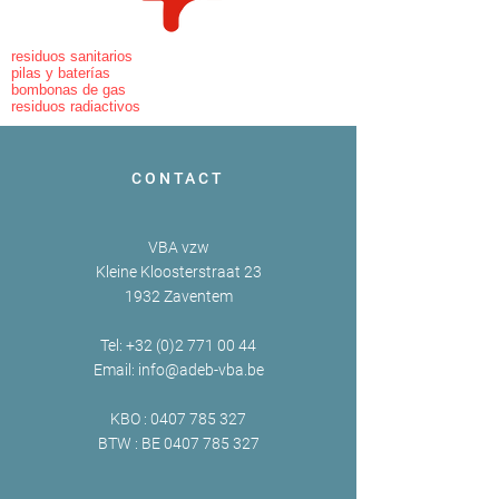
residuos sanitarios
pilas y baterías
bombonas de gas
residuos radiactivos
CONTACT
VBA vzw
Kleine Kloosterstraat 23
1932 Zaventem
Tel:
+32 (0)2 771 00 44
Email:
info@adeb-vba.be
KBO :
0407 785 327
BTW : BE
0407 785 327