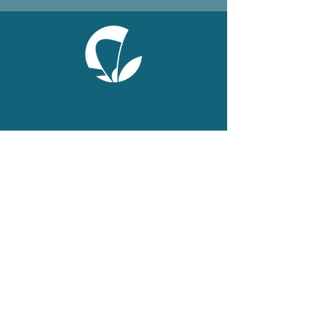
ONLINE
Facebook
X
LinkedIn
Instagram
Youtube
Extranet
LEGAL
Publicaties