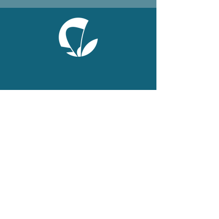
ONLINE
Facebook
X
LinkedIn
Instagram
Youtube
Extranet
LEGAL
Publicaties