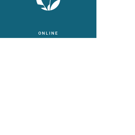
ONLINE
Facebook
X
LinkedIn
Instagram
Youtube
Extranet
LEGAL
Publicaties
Statuten
Gebruiksvoorwaarden
Gegevensbeschermingsbeleid