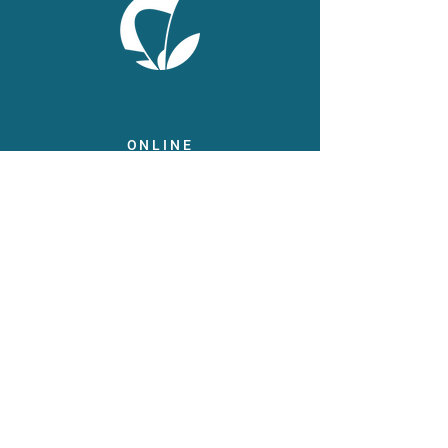
ONLINE
Facebook
X
LinkedIn
Instagram
Youtube
Extranet
LEGAL
Publicaties
Statuten
Gebruiksvoorwaarden