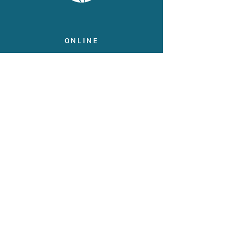
ONLINE
Facebook
X
LinkedIn
Instagram
Youtube
Extranet
LEGAL
Publicaties
Statuten
Gebruiksvoorwaarden
Gegevensbeschermingsbeleid
Gedragscode