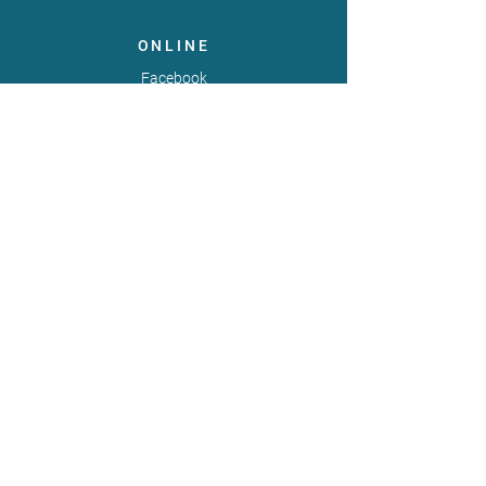
ONLINE
Facebook
X
LinkedIn
Instagram
Youtube
Extranet
LEGAL
Publicaties
Statuten
Gebruiksvoorwaarden
Gegevensbeschermingsbeleid
Gedragscode