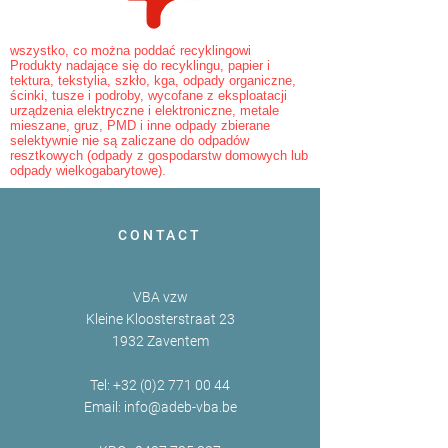
wszystko, co można poddać recyklingowi
Produkty nadające się do recyklingu, papier i
tektura, tekstylia, szkło, kga, odpady organiczne,
ścinki, tusze i podroby, wycofane z eksploatacji
urządzenia elektryczne i elektroniczne, metale
mieszane, gruz, PMD i inne odpady zbierane
selektywnie nie są zaliczane do odpadów
resztkowych (odpady z gospodarstw domowych lub
odpady wielkogabarytowe).
CONTACT
VBA vzw
Kleine Kloosterstraat 23
1932 Zaventem
Tel:
+32 (0)2 771 00 44
Email:
info@adeb-vba.be