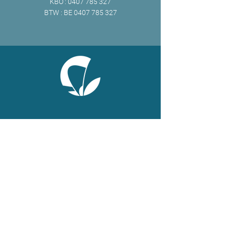
KBO :
0407 785 327
BTW : BE
0407 785 327
ONLINE
Facebook
X
LinkedIn
Instagram
Youtube
Extranet