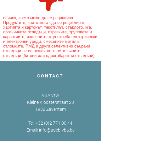
всичко, което може да се рециклира
Продуктите, които могат да се рециклират,
хартията и картонът, текстилът, стъклото, кга,
органичните отпадъци, изрезките, труповете и
карантиите, излезлите от употреба електрически
и електронни уреди, смесените метали,
отломките, РМД и други селективно събрани
отпадъци не се включват в остатъчните
отпадъци (битови или едрогабаритни отпадъци).
CONTACT
VBA vzw
Kleine Kloosterstraat 23
1932 Zaventem
Tel:
+32 (0)2 771 00 44
Email:
info@adeb-vba.be