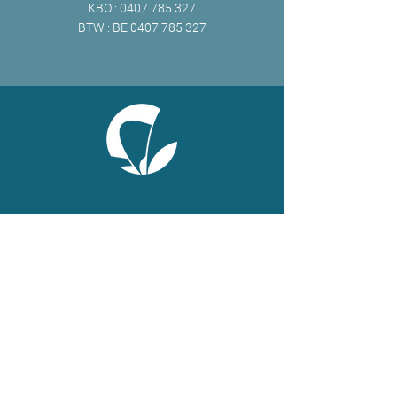
KBO :
0407 785 327
BTW : BE
0407 785 327
ONLINE
Facebook
X
LinkedIn
Instagram
Youtube
Extranet