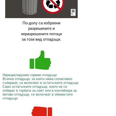
По-долу са изброени
разрешените и
неразрешените потоци
за този вид отпадъци.
Нерециклируеми горими отпадъци
Всички отпадъци, за които няма селективно
събиране, се включват в остатъчните отпадъци.
Само остатъчните отпадъци, които не се
побират в торбата за смет или в контейнера за
битови отпадъци, се включват в обемистите
отпадъци.