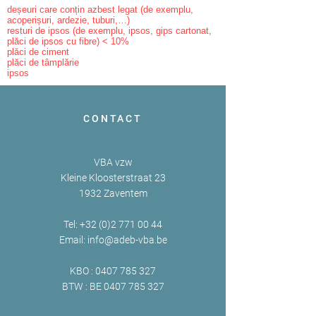
deșeuri care conțin azbest legat (de exemplu,
acoperișuri, ardezie, tuburi,…)
resturi de ipsos (de exemplu, ipsos, gips cartonat,
plăci de ipsos cu fibre) < 10%
plăci de ciment
plăci de tâmplărie
ipsos
CONTACT
VBA vzw
Kleine Kloosterstraat 23
1932 Zaventem
Tel:
+32 (0)2 771 00 44
Email:
info@adeb-vba.be
KBO :
0407 785 327
BTW : BE
0407 785 327