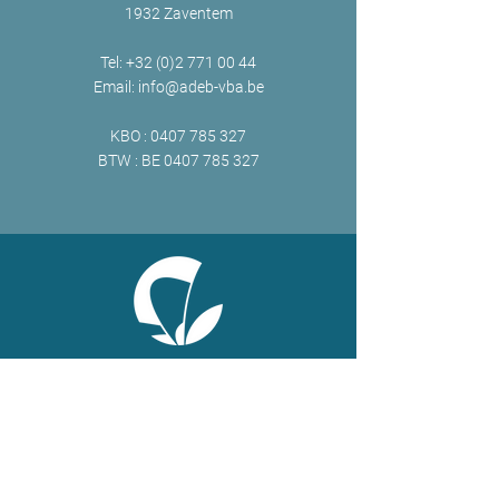
1932 Zaventem
Tel:
+32 (0)2 771 00 44
Email:
info@adeb-vba.be
KBO :
0407 785 327
BTW : BE
0407 785 327
ONLINE
Facebook
X