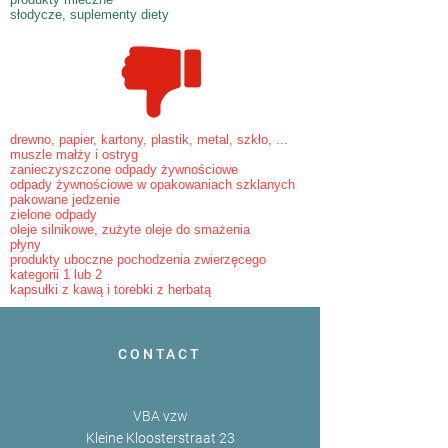
słodycze, suplementy diety
drewno, papier, kartony, plastik, metal, szkło, ...
muszle małży i ostryg
zanieczyszczone odpady żywnościowe
odpady żywnościowe w opakowaniach szklanych
pakowane jedzenie
zielone odpady
oleje silnikowe, zużyte oleje do smażenia
płyny
produkty uboczne pochodzenia zwierzęcego
kategorii 1 lub 2
kapsułki z kawą i torebki z herbatą
CONTACT
VBA vzw
Kleine Kloosterstraat 23