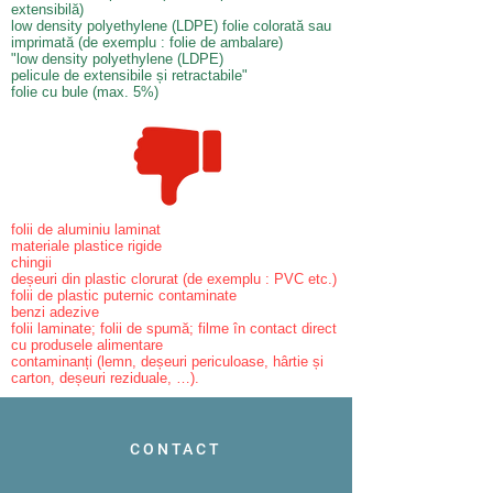
extensibilă)
low density polyethylene (LDPE) folie colorată sau
imprimată (de exemplu : folie de ambalare)
"low density polyethylene (LDPE)
pelicule de extensibile și retractabile"
folie cu bule (max. 5%)
folii de aluminiu laminat
materiale plastice rigide
chingii
deșeuri din plastic clorurat (de exemplu : PVC etc.)
folii de plastic puternic contaminate
benzi adezive
folii laminate; folii de spumă; filme în contact direct
cu produsele alimentare
contaminanți (lemn, deșeuri periculoase, hârtie și
carton, deșeuri reziduale, …).
CONTACT