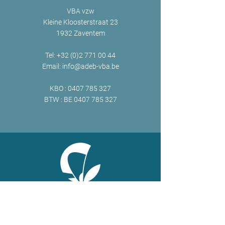
VBA vzw
Kleine Kloosterstraat 23
1932 Zaventem
Tel:
+32 (0)2 771 00 44
Email:
info@adeb-vba.be
KBO :
0407 785 327
BTW : BE
0407 785 327
ONLINE