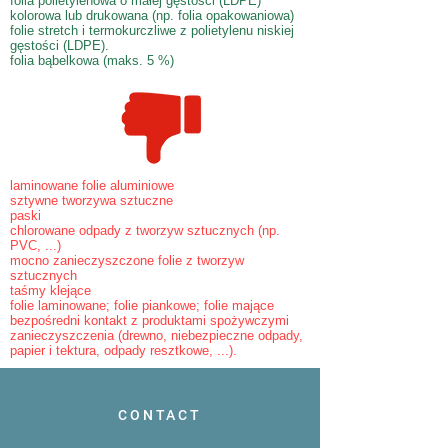
folia polietylenowa o małej gęstości (LDPE)
kolorowa lub drukowana (np. folia opakowaniowa)
folie stretch i termokurczliwe z polietylenu niskiej
gęstości (LDPE).
folia bąbelkowa (maks. 5 %)
laminowane folie aluminiowe
sztywne tworzywa sztuczne
paski
chlorowane odpady z tworzyw sztucznych (np.
PVC, ...)
mocno zanieczyszczone folie z tworzyw
sztucznych
taśmy klejące
folie laminowane; folie piankowe; folie mające
bezpośredni kontakt z produktami spożywczymi
zanieczyszczenia (drewno, niebezpieczne odpady,
papier i tektura, odpady resztkowe, ...).
CONTACT