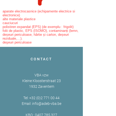
aparate electrocasnice (echipamente electrice si
electronice)
alte materiale plastice
cauciucuri
polistiren expandat (EPS) (de exemplu : frigolit)
folii de plastic, EPS (ISOMO), contaminanți (lemn,
deșeuri periculoase, hârtie și carton, deșeuri
reziduale,…).
deşeuri periculoase
CONTACT
VBA vzw
Kleine Kloosterstraat 23
1932 Zaventem
Tel:
+32 (0)2 771 00 44
Email:
info@adeb-vba.be
KBO :
0407 785 327