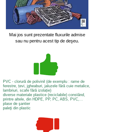
Mai jos sunt prezentate fluxurile admise
sau nu pentru acest tip de deşeu.
PVC - clorură de polivinil (de exemplu : rame de
ferestre, țevi, jgheaburi, jaluzele fără cuie metalice,
lambriuri, scafe fără izolație)
diverse materiale plastice (reciclabile) constând,
printre altele, din HDPE, PP, PC, ABS, PVC,…
plase de şantier
paleţi din plastic