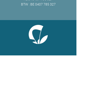
BTW : BE
0407 785 327
ONLINE
Facebook
X
LinkedIn
Instagram
Youtube
Extranet