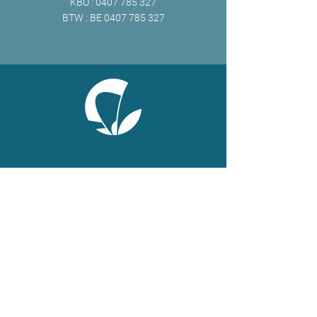
KBO :
0407 785 327
BTW : BE
0407 785 327
ONLINE
Facebook
X
LinkedIn
Instagram
Youtube
Extranet