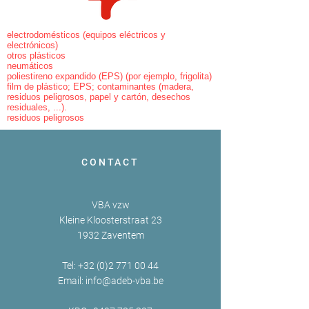
electrodomésticos (equipos eléctricos y
electrónicos)
otros plásticos
neumáticos
poliestireno expandido (EPS) (por ejemplo, frigolita)
film de plástico; EPS; contaminantes (madera,
residuos peligrosos, papel y cartón, desechos
residuales, ...).
residuos peligrosos
CONTACT
VBA vzw
Kleine Kloosterstraat 23
1932 Zaventem
Tel:
+32 (0)2 771 00 44
Email:
info@adeb-vba.be