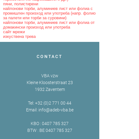
пяни, полистирени
найлонови торби, алуминиев лист или фолиа с
промишлен произход или употреба (напр. фолио
за палети или торби за суровини)
найлонови торби, алуминиев лист или фолиа от
домакински произход или употреба
сайт мрежи
изкуствена трева
CONTACT
VBA vzw
Kleine Kloosterstraat 23
1932 Zaventem
Tel:
+32 (0)2 771 00 44
Email:
info@adeb-vba.be
KBO :
0407 785 327
BTW : BE
0407 785 327