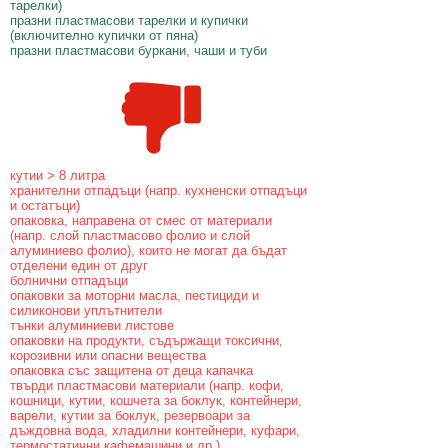
тарелки)
празни пластмасови тарелки и купички
(включително купички от пяна)
празни пластмасови буркани, чаши и туби
кутии > 8 литра
хранителни отпадъци (напр. кухненски отпадъци
и остатъци)
опаковка, направена от смес от материали
(напр. слой пластмасово фолио и слой
алуминиево фолио), които не могат да бъдат
отделени един от друг
болнични отпадъци
опаковки за моторни масла, пестициди и
силиконови уплътнители
тънки алуминиеви листове
опаковки на продукти, съдържащи токсични,
корозивни или опасни вещества
опаковка със защитена от деца капачка
твърди пластмасови материали (напр. кофи,
кошници, кутии, кошчета за боклук, контейнери,
варели, кутии за боклук, резервоари за
дъждовна вода, хладилни контейнери, куфари,
термостатични кафемашини и др.)