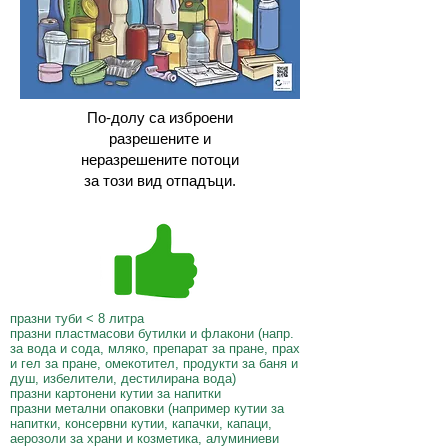
По-долу са изброени
разрешените и
неразрешените потоци
за този вид отпадъци.
празни туби < 8 литра
празни пластмасови бутилки и флакони (напр.
за вода и сода, мляко, препарат за пране, прах
и гел за пране, омекотител, продукти за баня и
душ, избелители, дестилирана вода)
празни картонени кутии за напитки
празни метални опаковки (например кутии за
напитки, консервни кутии, капачки, капаци,
аерозоли за храни и козметика, алуминиеви