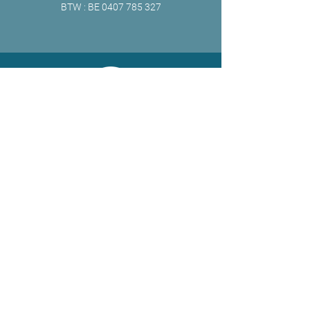
BTW : BE
0407 785 327
ONLINE
Facebook
X
LinkedIn
Instagram
Youtube
Extranet