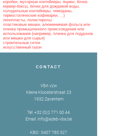
коробки, мусорные контейнеры, ящики, бочки,
кервер-боксы, бочки для дождевой воды,
холодильные контейнеры, чемоданы,
термостатические кофеварки, ...)
пенопласты, полистиролы
пластиковые мешки, алюминиевая фольга или
пленка промышленного происхождения или
использования (например, пленка для поддонов
или мешки для сырья)
строительные сетки
искусственный газон
CONTACT
VBA vzw
Kleine Kloosterstraat 23
1932 Zaventem
Tel:
+32 (0)2 771 00 44
Email:
info@adeb-vba.be
KBO :
0407 785 327